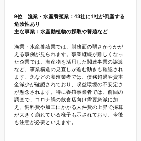
9
位 漁業・水産養殖業：43社に1社が倒産する
危険性あり
主な事業：水産動植物の採取や養殖など
漁業・水産養殖業では、財務面の弱さがうかが
える事例が見られます。事業継続が難しくなっ
た企業では、海産物を活用した関連事業の譲渡
など、事業構造の見直しが進む動きも確認され
ます。魚などの養殖業者では、債務超過や資本
金減少が確認されており、収益環境の不安定さ
が懸念されます。特に養殖事業者では、前回の
調査で、コロナ禍の飲食店向け需要急減に加
え、飼料費や加工にかかる人件費の上昇で採算
が大きく崩れている様子も示されており、今後
も注意が必要といえます。