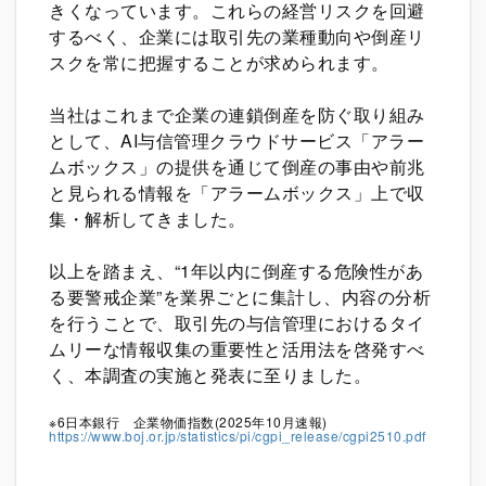
きくなっています。これらの経営リスクを回避
するべく、企業には取引先の業種動向や倒産リ
スクを常に把握することが求められます。
当社はこれまで企業の連鎖倒産を防ぐ取り組み
として、AI与信管理クラウドサービス「アラー
ムボックス」の提供を通じて倒産の事由や前兆
と見られる情報を「アラームボックス」上で収
集・解析してきました。
以上を踏まえ、“1年以内に倒産する危険性があ
る要警戒企業”を業界ごとに集計し、内容の分析
を行うことで、取引先の与信管理におけるタイ
ムリーな情報収集の重要性と活用法を啓発すべ
く、本調査の実施と発表に至りました。
※6日本銀行 企業物価指数(2025年10月速報)
https://www.boj.or.jp/statistics/pi/cgpi_release/cgpi2510.pdf