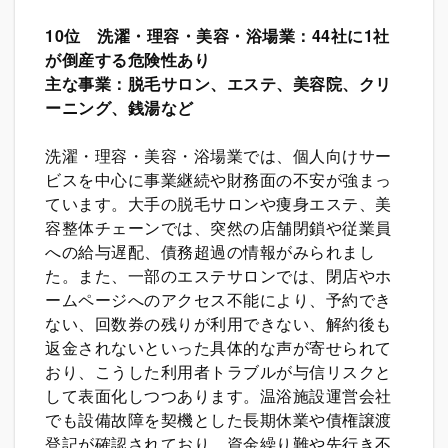
10
位 洗濯・理容・美容・浴場業：44社に1社
が倒産する危険性あり
主な事業：脱毛サロン、エステ、美容院、クリ
ーニング、銭湯など
洗濯・理容・美容・浴場業では、個人向けサー
ビスを中心に事業継続や財務面の不安が強まっ
ています。大手の脱毛サロンや痩身エステ、美
容整体チェーンでは、突然の店舗閉鎖や従業員
への給与遅配、債務超過の情報がみられまし
た。また、一部のエステサロンでは、閉店やホ
ームページへのアクセス不能により、予約でき
ない、回数券の残りが利用できない、解約後も
返金されないといった具体的な声が寄せられて
おり、こうした利用者トラブルが与信リスクと
して表面化しつつあります。温浴施設運営会社
でも設備故障を契機とした長期休業や債権譲渡
登記が確認されており、資金繰り難や先行き不