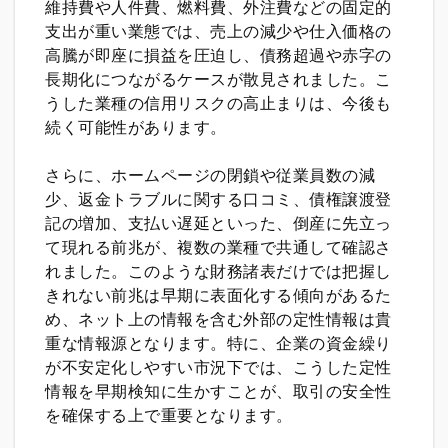
維持費や人件費、燃料費、外注費などの固定的
支出が重い業態では、売上の減少や仕入価格の
高騰が即座に損益を圧迫し、債務超過や赤字の
長期化につながるケースが散見されました。こ
うした業種の信用リスクの高止まりは、今後も
続く可能性があります。
さらに、ホームページの閉鎖や従業員数の減
少、返金トラブルに関する口コミ、債権譲渡登
記の増加、支払い遅延といった、倒産に先立っ
て現れる前兆が、複数の業種で共通して確認さ
れました。このような財務諸表だけでは把握し
きれない前兆は早期に表面化する傾向があるた
め、ネット上の情報を含む外部の定性情報は貴
重な情報源となります。特に、企業の資金繰り
が不安定化しやすい市況下では、こうした定性
情報を早期検知に生かすことが、取引の安全性
を確保する上で重要となります。