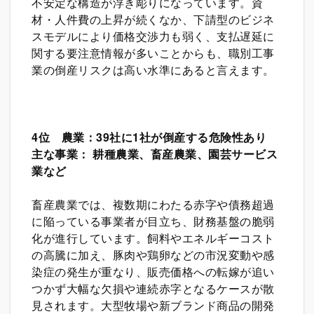
不安定な構造が浮き彫りになっています。資
材・人件費の上昇が続くなか、下請型のビジネ
スモデルにより価格交渉力も弱く、支払遅延に
関する要注意情報が多いことからも、職別工事
業の倒産リスクは高い水準にあると言えます。
4
位 農業：39社に1社が倒産する危険性あり
主な事業： 耕種農業、畜産農業、園芸サービス
業など
畜産農業では、複数期にわたる赤字や債務超過
に陥っている事業者が目立ち、財務基盤の脆弱
化が進行しています。飼料やエネルギーコスト
の高騰に加え、豚肉や鶏卵などの市況変動や感
染症の発生が重なり、販売価格への転嫁が追い
つかず大幅な欠損や連続赤字となるケースが散
見されます。大型牧場や新ブランド商品の開発