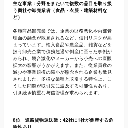
主な事業：分野をまたいで複数の品目を取り扱
う商社や卸売業者（食品・衣服・建築材料な
ど）
各種商品卸売業では、企業の財務悪化や内部管
理面の懸念が散見されるなど、信用リスクが高
まっています。輸入食品や農産品、雑貨などを
扱う卸売企業で債務超過や倒産に至った事例が
みられ、競合激化やメーカーから小売への直販
拡大の影響がうかがえます。また、従業員数の
減少や事業規模の縮小が懸念される企業も散見
されました。多様な業種と取引する特性上、こ
うした問題が取引先に波及する可能性もあり、
引き続き慎重な与信管理が求められます。
8
位 道路貨物運送業：42社に1社が倒産する危
険性あり