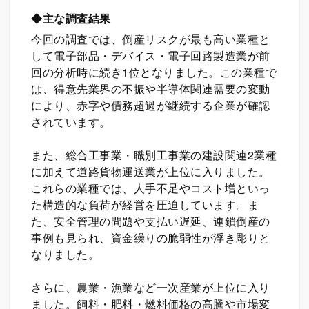
◆主な調査結果
今回の調査では、倒産リスクが最も高い業種と
して電子部品・デバイス・電子回路製造業が前
回の分析時に続き1位となりました。この業種で
は、得意先業界の不振や半導体関連需要の変動
により、赤字や債務超過が継続する企業が確認
されています。
また、総合工事業・職別工事業の建設関連2業種
に加えて道路貨物運送業が上位に入りました。
これらの業種では、人手不足やコスト増といっ
た構造的な負荷が経営を圧迫しています。ま
た、安全管理の問題や支払い遅延、連鎖倒産の
事例も見られ、資金繰りの脆弱性が浮き彫りと
なりました。
さらに、農業・漁業など一次産業が上位に入り
ました。飼料・肥料・燃料価格の高騰や市場変