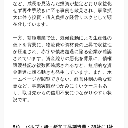
など、成長を見込んだ投資が想定どおり収益化
せず再生手続きに至る事例も散見され、事業拡
大に伴う投資・借入負担が経営リスクとして顕
在化しています。
一方、耕種農業では、気候変動による生産性の
低下を背景に、物流費や資材費の上昇で収益性
が圧迫され、赤字や債務超過に陥る企業が確認
されています。資金繰りの悪化を背景に、債権
譲渡登記が複数回確認されるなど、短期的な資
金調達に頼る動きも発生しています。また、ホ
ームページが閲覧できない、経営体制の急な変
更など、事業実態がつかみにくいケースもあ
り、取引先からの信用不安につながりやすい状
況です。
5
位 パルプ・紙・紙加工品製造業：39社に1社