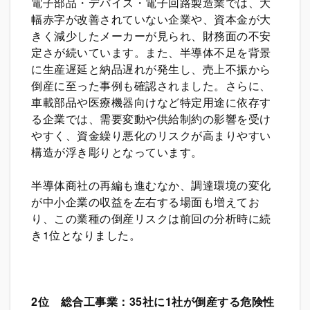
電子部品・デバイス・電子回路製造業では、大
幅赤字が改善されていない企業や、資本金が大
きく減少したメーカーが見られ、財務面の不安
定さが続いています。また、半導体不足を背景
に生産遅延と納品遅れが発生し、売上不振から
倒産に至った事例も確認されました。さらに、
車載部品や医療機器向けなど特定用途に依存す
る企業では、需要変動や供給制約の影響を受け
やすく、資金繰り悪化のリスクが高まりやすい
構造が浮き彫りとなっています。
半導体商社の再編も進むなか、調達環境の変化
が中小企業の収益を左右する場面も増えてお
り、この業種の倒産リスクは前回の分析時に続
き1位となりました。
2
位 総合工事業：35社に1社が倒産する危険性