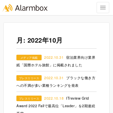
Togg
navig
Skip
to
content
月:
2022年10月
2022.10.31
宿泊業界向け業界
メディア掲載
紙「国際ホテル旅館」に掲載されました
2022.10.31
ブラックな働き方
プレスリリース
への不満が多い業種ランキングを発表
2022.10.18
ITreview Grid
プレスリリース
Award 2022 Fallで最高位「Leader」を2期連続