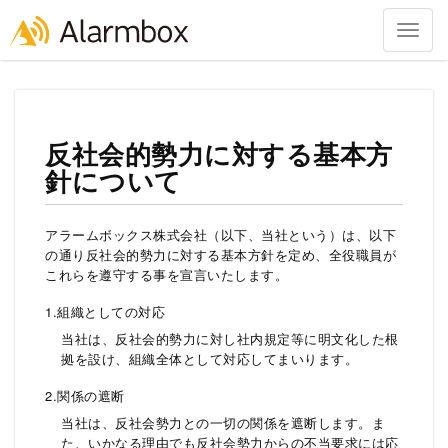
Togg
navig
Skip
to
content
反社会的勢力に対する基本方
針について
アラームボックス株式会社（以下、当社という）は、以下
の通り反社会的勢力に対する基本方針を定め、全役職員が
これらを遵守する事を宣言いたします。
1.組織としての対応
当社は、反社会的勢力に対し社内規定等に明文化した根
拠を設け、組織全体として対応してまいります。
2.関係の遮断
当社は、反社会勢力との一切の関係を遮断します。ま
た、いかなる理由でも反社会勢力からの不当要求には応