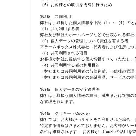
（6）お客様との取引を円滑に行うため
第2条 共同利用
弊社は、取得した個人情報を下記（1）～（4）の
（1）共同利用する者
弊社及び弊社のホームページなどで公表される弊社
（2）個人データの管理について責任を有する者
アラームボックス株式会社 代表者および住所につ
（3）共同利用される項目
お客様が弊社に提供する個人情報すべて（ただし、
（4）共同利用する者の利用目的
・弊社または共同利用者の与信判断、与信後の管理
・弊社または共同利用者の金融商品、サービスの提
第3条 個人データの安全管理等
弊社は、取扱う個人情報の漏洩、滅失または毀損の
な管理を行います。
第4条 クッキー（Cookie）
弊社では、お客様が当サイトをご利用された場合、お客
特定する情報は含まれておりません。お客様がサー
名性は維持されます。 お客様が、Cookieの活用を