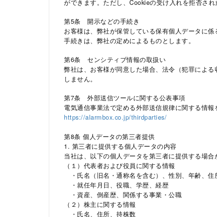
ができます。ただし、Cookieの受け入れを拒否さ
第5条 開示などの手続き
お客様は、弊社が保管している保有個人データに係
手続きは、弊社の定めによるものとします。
第6条 センシティブ情報の取扱い
弊社は、お客様が同意した場合、法令（犯罪による
しません。
第7条 外部送信ツールに関する公表事項
電気通信事業法で定める外部送信規律に関する情報
https://alarmbox.co.jp/thirdparties/
第8条 個人データの第三者提供
1. 第三者に提供する個人データの内容
当社は、以下の個人データを第三者に提供する場合
（１）代表者および役員に関する情報
・氏名（旧名・通称名を含む）、性別、年齢、住
・就任年月日、役職、学歴、経歴
・資産、倒産歴、関係する事業・公職
（２）株主に関する情報
・氏名、住所、持株数