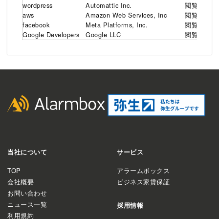
wordpress
Automattic Inc.
閲覧ユーザ
aws
Amazon Web Services, Inc
閲覧ユーザ
facebook
Meta Platforms, Inc.
閲覧ユーザ
Google Developers
Google LLC
閲覧ユーザ
当社について
サービス
TOP
アラームボックス
会社概要
ビジネス家賃保証
お問い合わせ
ニュース一覧
採用情報
利用規約