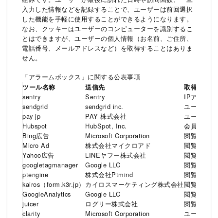
入力した情報などを記録することで、ユーザーは前回選択
した機能を手軽に使用することができるようになります。
なお、クッキーはユーザーのコンピューターを識別するこ
とはできますが、ユーザーの個人情報（お名前、ご住所、
電話番号、メールアドレスなど）を取得することはありま
せん。
「アラームボックス」に関する公表事項
ツール名称
送信先
取得するユ
sentry
Sentry
IPアドレ
sendgrid
sendgrid inc.
ユーザのメ
pay jp
PAY 株式会社
ユーザのク
Hubspot
HubSpot, Inc.
会員登録時
Bing広告
Microsoft Corporation
閲覧ユーザ
Micro Ad
株式会社マイクロアド
閲覧ユーザ
Yahoo広告
LINEヤフー株式会社
閲覧ユーザ
googletagmanager
Google LLC
閲覧ユーザ
ptengine
株式会社Ptmind
閲覧ユーザ
kairos（form.k3r.jp）
カイロスマーケティング株式会社
閲覧ユーザ
GoogleAnalytics
Google LLC
閲覧ユーザ
juicer
ログリー株式会社
閲覧ユーザ
clarity
Microsoft Corporation
ユーザが閲