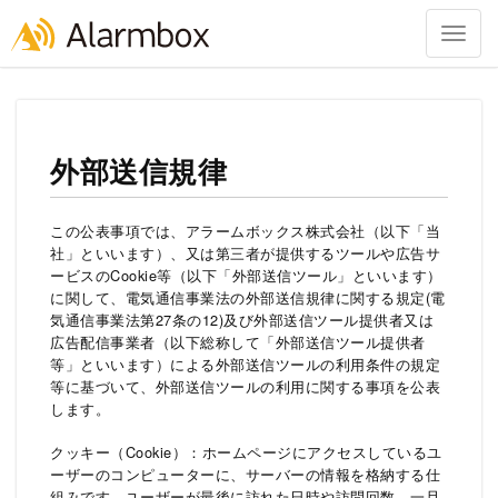
Togg
navig
Skip
to
content
外部送信規律
この公表事項では、アラームボックス株式会社（以下「当
社」といいます）、又は第三者が提供するツールや広告サ
ービスのCookie等（以下「外部送信ツール」といいます）
に関して、電気通信事業法の外部送信規律に関する規定(電
気通信事業法第27条の12)及び外部送信ツール提供者又は
広告配信事業者（以下総称して「外部送信ツール提供者
等」といいます）による外部送信ツールの利用条件の規定
等に基づいて、外部送信ツールの利用に関する事項を公表
します。
クッキー（Cookie）：ホームページにアクセスしているユ
ーザーのコンピューターに、サーバーの情報を格納する仕
組みです。ユーザーが最後に訪れた日時や訪問回数、一旦