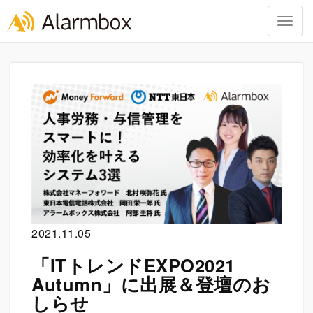
Togg
navig
Skip
to
content
2021.11.05
「ITトレンドEXPO2021
Autumn」に出展＆登壇のお
しらせ