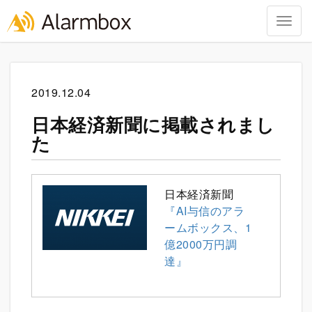
Togg
navig
Skip
to
content
2019.12.04
日本経済新聞に掲載されまし
た
日本経済新聞
『AI与信のアラ
ームボックス、1
億2000万円調
達』