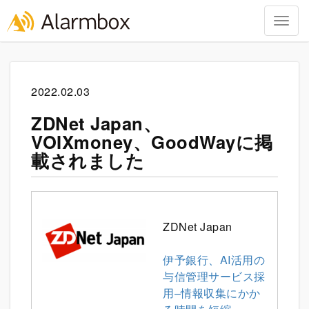
Togg
navig
Skip
to
content
2022.02.03
ZDNet Japan、
VOIXmoney、GoodWayに掲
載されました
ZDNet Japan
伊予銀行、AI活用の
与信管理サービス採
用–情報収集にかか