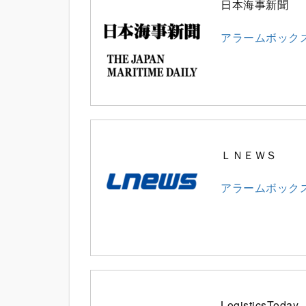
日本海事新聞
アラームボック
ＬＮＥＷＳ
アラームボック
LogisticsToday