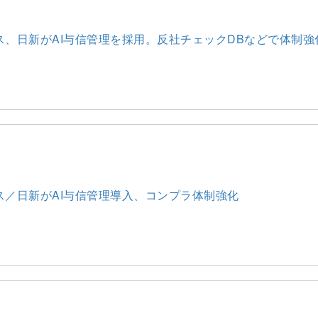
ス、日新がAI与信管理を採用。反社チェックDBなどで体制強
ス／日新がAI与信管理導入、コンプラ体制強化